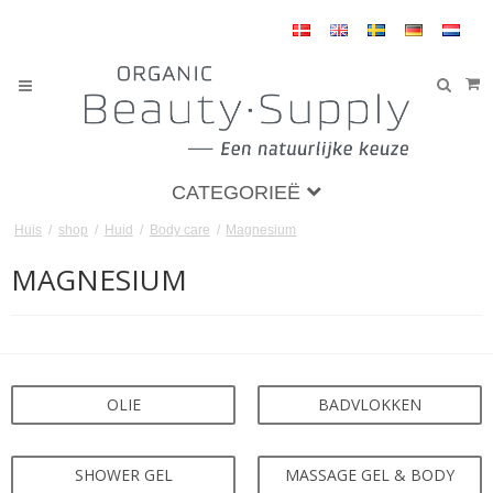
CATEGORIEË
Huis
/
shop
/
Huid
/
Body care
/
Magnesium
MAGNESIUM
OLIE
BADVLOKKEN
SHOWER GEL
MASSAGE GEL & BODY