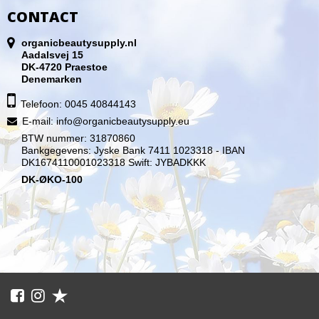
CONTACT
organicbeautysupply.nl
Aadalsvej 15
DK-4720 Praestoe
Denemarken
Telefoon: 0045 40844143
E-mail
:
info@organicbeautysupply.eu
BTW nummer: 31870860
Bankgegevens: Jyske Bank 7411 1023318 - IBAN
DK1674110001023318 Swift: JYBADKKK
DK-ØKO-100