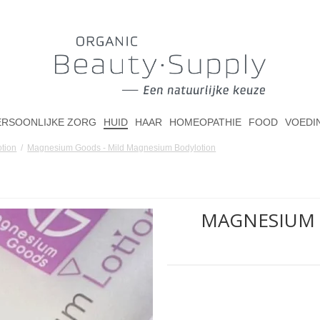
ERSOONLIJKE ZORG
HUID
HAAR
HOMEOPATHIE
FOOD
VOEDI
otion
/
Magnesium Goods - Mild Magnesium Bodylotion
MAGNESIUM 