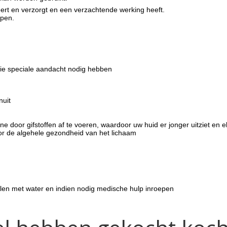
eert en verzorgt en een verzachtende werking heeft.
ppen.
die speciale aandacht nodig hebben
nuit
e door gifstoffen af ​​te voeren, waardoor uw huid er jonger uitziet en e
oor de algehele gezondheid van het lichaam
elen met water en indien nodig medische hulp inroepen