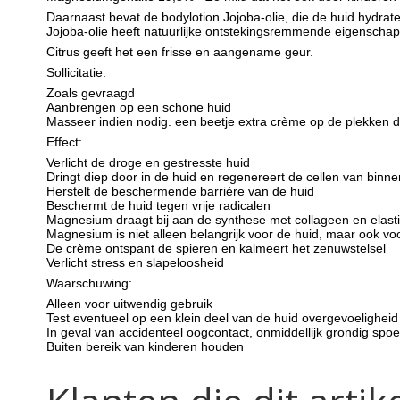
Daarnaast bevat de bodylotion Jojoba-olie, die de huid hydrat
Jojoba-olie heeft natuurlijke ontstekingsremmende eigenscha
Citrus geeft het een frisse en aangename geur.
Sollicitatie:
Zoals gevraagd
Aanbrengen op een schone huid
Masseer indien nodig. een beetje extra crème op de plekken 
Effect:
Verlicht de droge en gestresste huid
Dringt diep door in de huid en regenereert de cellen van binne
Herstelt de beschermende barrière van de huid
Beschermt de huid tegen vrije radicalen
Magnesium draagt ​​bij aan de synthese met collageen en elastin
Magnesium is niet alleen belangrijk voor de huid, maar ook v
De crème ontspant de spieren en kalmeert het zenuwstelsel
Verlicht stress en slapeloosheid
Waarschuwing:
Alleen voor uitwendig gebruik
Test eventueel op een klein deel van de huid overgevoeligheid
In geval van accidenteel oogcontact, onmiddellijk grondig spo
Buiten bereik van kinderen houden