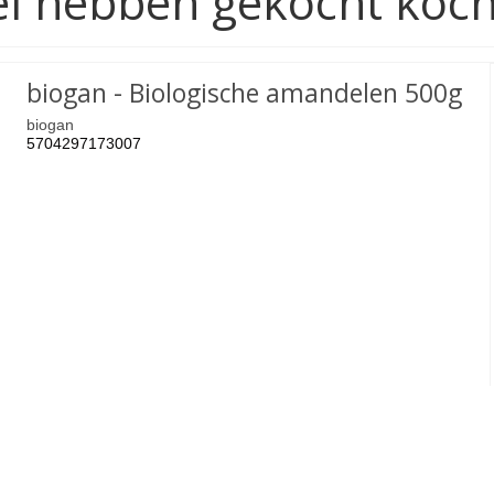
ikel hebben gekocht koc
biogan - Biologische amandelen 500g
biogan
5704297173007