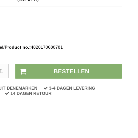
l/Product no.:
4820170680781
Voorraad status:
Op voorraad
T.
BESTELLEN
UIT DENEMARKEN
3-4 DAGEN LEVERING
14 DAGEN RETOUR